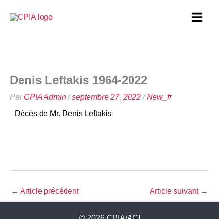
Aller
au
contenu
Denis Leftakis 1964-2022
Par
CPIA Admin
/
septembre 27, 2022
/
New_fr
Décès de Mr. Denis Leftakis
←
Article précédent
Article suivant
→
© 2026 CPIA/ACI