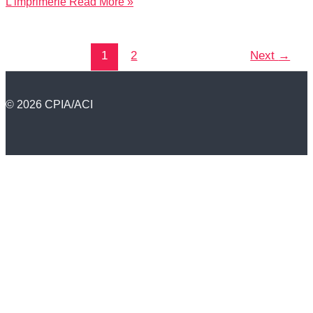
L’imprimerie
Read More »
1
2
Next
→
© 2026 CPIA/ACI